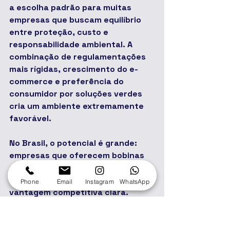
a escolha padrão para muitas 
empresas que buscam equilíbrio 
entre proteção, custo e 
responsabilidade ambiental. A 
combinação de regulamentações 
mais rígidas, crescimento do e-
commerce e preferência do 
consumidor por soluções verdes 
cria um ambiente extremamente 
favorável.
No Brasil, o potencial é grande: 
empresas que oferecem bobinas 
de qualidade, com boa variedade 
de opções e suporte técnico têm 
Phone
Email
Instagram
WhatsApp
vantagem competitiva clara.
Conclusão: As Bobinas de Papelão 
Ondulado São o Futuro da 